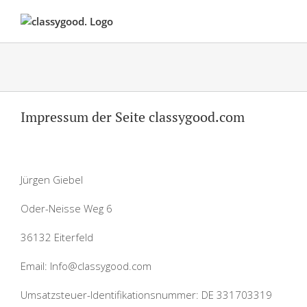
Skip
to
content
Impressum der Seite classygood.com
Jürgen Giebel
Oder-Neisse Weg 6
36132 Eiterfeld
Email: Info@classygood.com
Umsatzsteuer-Identifikationsnummer: DE 331703319